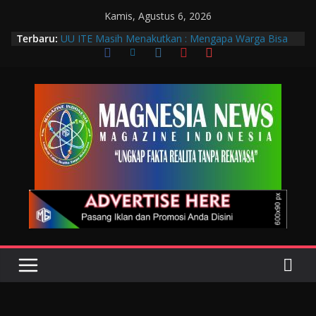
Kamis, Agustus 6, 2026
Terbaru:
UU ITE Masih Menakutkan : Mengapa Warga Bisa
Dipidana Hanya karena Bicara?
Muscab VIII DPC PTGMI Kota Bandung Jadi
Momentum Penguatan Profesi dan Transformasi
Digital
Wakil Wali Kota Bandung Hadiri Muscab VIII PTGMI
Kota Bandung, Dorong Penguatan Kompetensi
Terapis Gigi dan Mulut
Langkah Awal Deteksi Dini Penyakit, Kenali Peran
Tenaga Teknologi Laboratorium Medik
Data Pribadi Bocor di Mana-Mana, Negara
Sebenarnya Sedang Melindungi Siapa?